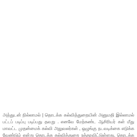
அத்துடன் நில்லாமல் | தொடக்க கல்வித்துறையின் அனுமதி இல்லாமல்
பட்டப் படிப்பு படிப்பது தவறு . எனவே மேற்கண்ட ஆசிரியர் கள் மீது
மாவட்ட முதன்மைக் கல்வி அலுவலர்கள் , ஒழுங்கு நடவடிக்கை எடுக்க
வேண்டும் என்று தொடக்க கல்வித்துறை உத்தரவிட்டுள்ளது. தொடக்க