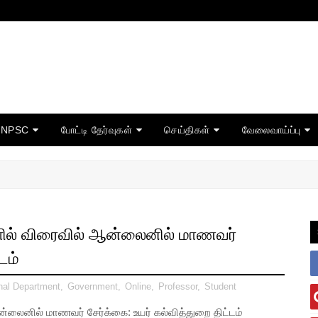
TNPSC
போட்டி தேர்வுகள்
செய்திகள்
வேலைவாய்ப்பு
ளில் விரைவில் ஆன்லைனில் மாணவர்
டம்
nal Department
,
Government
,
Online
,
Professor
,
Student
லைனில் மாணவர் சேர்க்கை: உயர் கல்வித்துறை திட்டம்