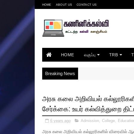
HOME
ABOUT US
CONTACT US
HOME
வகுப்பு
TRB
Breaking News
அரசு கலை அறிவியல் கல்லூரிக
சேர்க்கை: உயர் கல்வித்துறை திட்
6 years ago
Admission
,
College
,
Educatio
அரசு கலை அறிவியல் கல்லூரிகளில் விரைவில் ஆன்