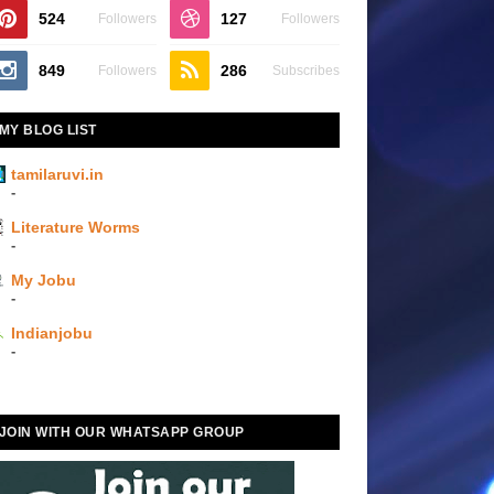
524
127
Followers
Followers
849
286
Followers
Subscribes
MY BLOG LIST
tamilaruvi.in
-
Literature Worms
-
My Jobu
-
Indianjobu
-
JOIN WITH OUR WHATSAPP GROUP