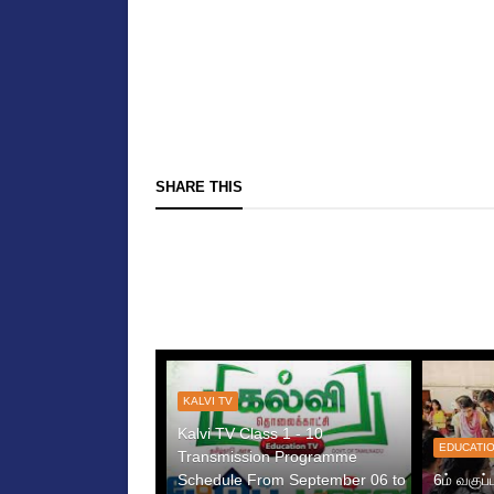
SHARE THIS
KALVI TV
Kalvi TV Class 1 - 10
EDUCATI
Transmission Programme
Schedule From September 06 to
6ம் வகுப்