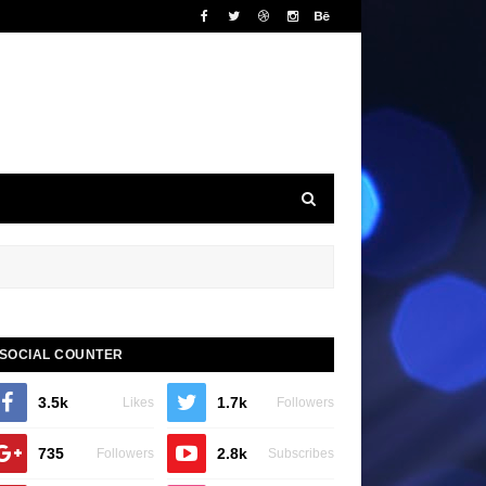
SOCIAL COUNTER
3.5k
1.7k
Likes
Followers
735
2.8k
Followers
Subscribes