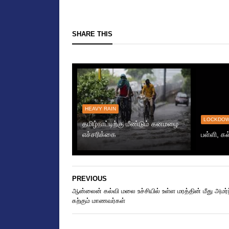
SHARE THIS
HEAVY RAIN
LOCKDO
தமிழ்நாட்டிற்கு மீண்டும் கனமழை
எச்சரிக்கை
பள்ளி, கல
PREVIOUS
ஆன்லைன் கல்வி மலை உச்சியில் உள்ள மரத்தின் மீது அமர்ந
கற்கும் மாணவர்கள்