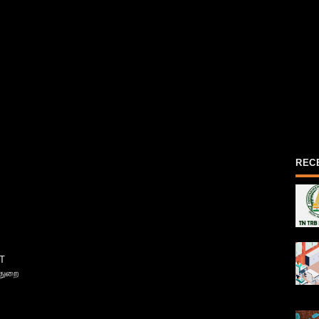
REC
T
்துறை