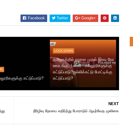
Facebook
Twitter
Google+
LOCK DOWN
தமிழகத்தில் நாளை முதல் இரவு நேர
ஊரடங்கு..!பள்ளி - கல்லூரிகளுக்கு
WN
கட்டுப்பாடு?ஜல்லிக்கட்டு போட்டிக்கு
்லூரிகளுக்கு கட்டுப்பாடு?
கட்டுப்பாடு?
NEXT
்து
நீரிழிவு நோயை எதிர்த்து போராடும் ஆயுர்வேத மூலிகை