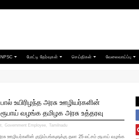
TNPSC
போட்டி தேர்வுகள்
செய்திகள்
வேலைவாய்ப்பு
ல் உயிரிழந்த அரசு ஊழியர்களின்
் ரூபாய் வழங்க தமிழக அரசு உத்தரவு
t
,
Government Employee
,
Tamilnadu
ு ஊழியர்களின் குடும்பங்களுக்கு தலா 25 லட்சம் ரூபாய் வழங்க