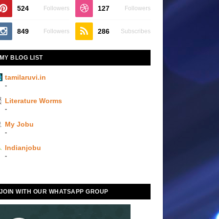
524
127
Followers
Followers
849
286
Followers
Subscribes
MY BLOG LIST
tamilaruvi.in
-
Literature Worms
-
My Jobu
-
Indianjobu
-
JOIN WITH OUR WHATSAPP GROUP