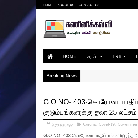
HOME
ABOUT US
CONTACT US
HOME
வகுப்பு
TRB
Breaking News
G.O NO- 403-கொரோனா பாதிப்பா
குடும்பங்களுக்கு தலா 25 லட்சம
6 years ago
Corona
,
Covid-19
,
Governmen
G.O NO- 403-கொரோனா பாதிப்பால் உயிரிழந்த அரச