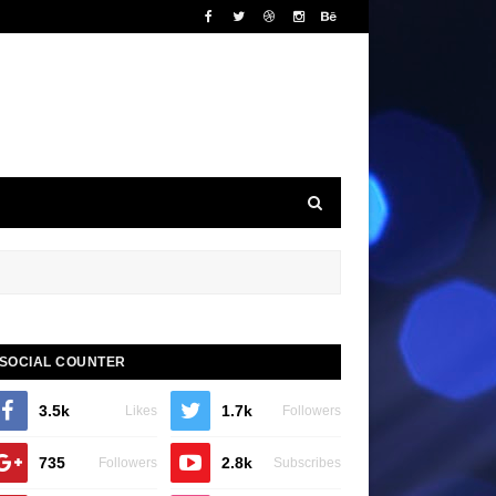
SOCIAL COUNTER
3.5k
1.7k
Likes
Followers
735
2.8k
Followers
Subscribes