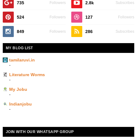
735
2.8k
Followers
Subscribes
524
127
Followers
Followers
849
286
Followers
Subscribes
MY BLOG LIST
tamilaruvi.in
-
Literature Worms
-
My Jobu
-
Indianjobu
-
JOIN WITH OUR WHATSAPP GROUP