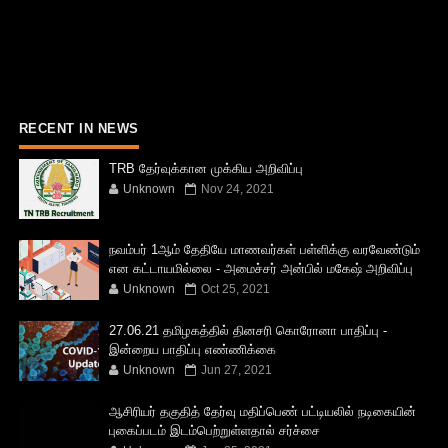
RECENT IN NEWS
TRB தேர்வுக்கான முக்கிய அறிவிப்பு
Unknown
Nov 24, 2021
நவம்பர் 1ஆம் தேதியே மாணவர்கள் பள்ளிக்கு வரவேண்டும்
என கட்டாயமில்லை - அமைச்சர் அன்பில் மகேஷ் அறிவிப்பு
Unknown
Oct 25, 2021
27.06.21 தமிழகத்தில் தினசரி கொரோனா பாதிப்பு -
இன்றைய பாதிப்பு எண்ணிக்கை
Unknown
Jun 27, 2021
ஆசிரியர் தகுதித் தேர்வு மதிப்பெண் பட்டியலில் நடிகையின்
புகைப்படம் இடம்பெற்றுள்ளதால் சர்ச்சை