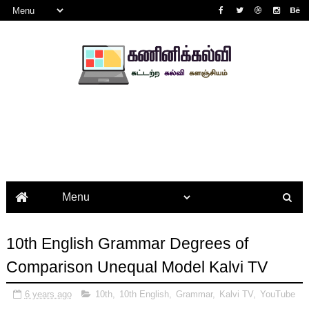
10th English Grammar Degrees of
Comparison Unequal Model Kalvi TV
6 years ago
10th
,
10th English
,
Grammar
,
Kalvi TV
,
YouTube