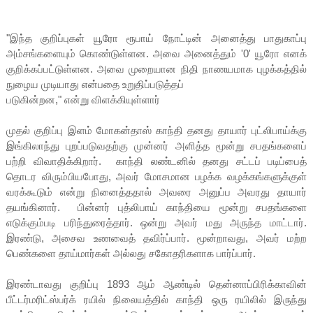
"இந்த குறிப்புகள் யூரோ ரூபாய் நோட்டின் அனைத்து பாதுகாப்பு
அம்சங்களையும் கொண்டுள்ளன. அவை அனைத்தும் '0' யூரோ எனக்
குறிக்கப்பட்டுள்ளன. அவை முறையான நிதி நாணயமாக புழக்கத்தில்
நுழைய முடியாது என்பதை உறுதிப்படுத்தப்
படுகின்றன," என்று விளக்கியுள்ளார்
முதல் குறிப்பு இளம் மோகன்தாஸ் காந்தி தனது தாயார் புட்லிபாய்க்கு
இங்கிலாந்து புறப்படுவதற்கு முன்னர் அளித்த மூன்று சபதங்களைப்
பற்றி விவாதிக்கிறார். காந்தி லண்டனில் தனது சட்டப் படிப்பைத்
தொடர விரும்பியபோது, ​​அவர் மோசமான பழக்க வழக்கங்களுக்குள்
வரக்கூடும் என்று நினைத்ததால் அவரை அனுப்ப அவரது தாயார்
தயங்கினார். பின்னர் புத்லிபாய் காந்தியை மூன்று சபதங்களை
எடுக்கும்படி பரிந்துரைத்தார். ஒன்று அவர் மது அருந்த மாட்டார்.
இரண்டு, அசைவ உணவைத் தவிர்ப்பார். மூன்றாவது, அவர் மற்ற
பெண்களை தாய்மார்கள் அல்லது சகோதரிகளாக பார்ப்பார்.
இரண்டாவது குறிப்பு 1893 ஆம் ஆண்டில் தென்னாப்பிரிக்காவின்
பீட்டர்மரிட்ஸ்பர்க் ரயில் நிலையத்தில் காந்தி ஒரு ரயிலில் இருந்து