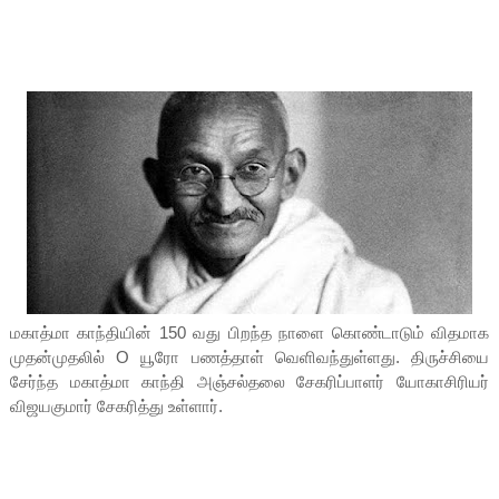
மகாத்மா காந்தியின் 150 வது பிறந்த நாளை கொண்டாடும் விதமாக
முதன்முதலில் O யூரோ பணத்தாள் வெளிவந்துள்ளது. திருச்சியை
சேர்ந்த மகாத்மா காந்தி அஞ்சல்தலை சேகரிப்பாளர் யோகாசிரியர்
விஜயகுமார் சேகரித்து உள்ளார்.