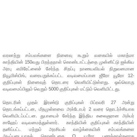
வரலாற்று சம்பவங்களை நினைவு கூறும் வகையில் மகாத்மா
காந்தியின் 150வது பிறந்தநாள் கொண்டாட்டத்தை முன்னிட்டு ஐக்கிய
அரபு எமிரேட்ஸைச் சேர்ந்த சிறப்பு நாணயவியல் நிறுவனமான
நியூமிஸ்பிங், வரையறுக்கப்பட்ட வடிவமைப்பான ஜீரோ யூரோ 12-
குறிப்புகள் நினைவுத் தொடரை வெளியிட்டுள்ளது. ஒவ்வொரு
வடிவமைப்பிலும் வெறும் 5000 குறிப்புகள் மட்டும் வெளியிட்டது.
தொடரின் முதல் இரண்டு குறிப்புகள் பிப்ரவரி 27 அன்று
தொடங்கப்பட்டன, மீதமுள்ளவை அக்டோபர் 2 வரை தொடர்ச்சியாக
வெளியிடப்பட்டன. துபாயைச் சேர்ந்த இந்திய கலைஞரான அக்பர்
சாஹேப் வடிவமைத்துள்ளார். காந்தியின் குறிப்புகள் காந்தியின்
தனிப்பட்ட மற்றும் அரசியல் வாழ்க்கையின் சம்பவங்களை
அடிப்படையாகக் கொண்டதை O யூரோ பணத்தாள்களாக