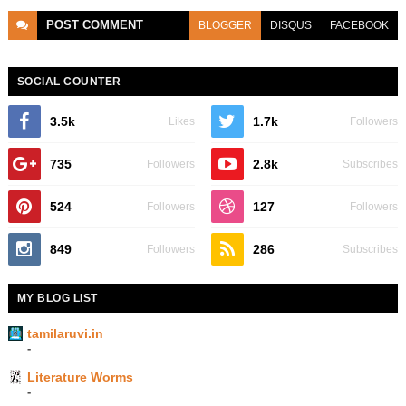
POST
COMMENT
BLOGGER
DISQUS
FACEBOOK
SOCIAL COUNTER
3.5k
1.7k
Likes
Followers
735
2.8k
Followers
Subscribes
524
127
Followers
Followers
849
286
Followers
Subscribes
MY BLOG LIST
tamilaruvi.in
-
Literature Worms
-