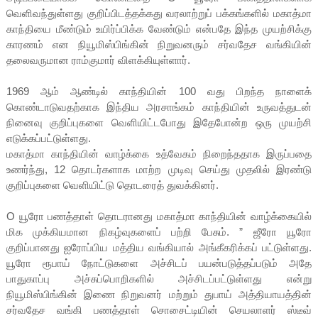
வெளிவந்துள்ளது குறிப்பிடத்தக்கது வரலாற்றுப் பக்கங்களில் மகாத்மா
காந்தியை மீண்டும் உயிர்ப்பிக்க வேண்டும் என்பதே இந்த முயற்சிக்கு
காரணம் என நியூமிஸ்பிங்கின் நிறுவனரும் சர்வதேச வங்கியின்
தலைவருமான ராம்குமார் விளக்கியுள்ளார்.
1969 ஆம் ஆண்டில் காந்தியின் 100 வது பிறந்த நாளைக்
கொண்டாடுவதற்காக இந்திய அரசாங்கம் காந்தியின் உருவத்துடன்
நினைவு குறிப்புகளை வெளியிட்டபோது இதேபோன்ற ஒரு முயற்சி
எடுக்கப்பட்டுள்ளது.
மகாத்மா காந்தியின் வாழ்க்கை உத்வேகம் நிறைந்ததாக இருப்பதை
உணர்ந்து, 12 தொடர்களாக மாற்ற முடிவு செய்து முதலில் இரண்டு
குறிப்புகளை வெளியிட்டு தொடரைத் துவக்கினர்.
O யூரோ பணத்தாள் தொடரானது மகாத்மா காந்தியின் வாழ்க்கையில்
மிக முக்கியமான நிகழ்வுகளைப் பற்றி பேசும். ” ஜீரோ யூரோ
குறிப்பானது ஐரோப்பிய மத்திய வங்கியால் அங்கீகரிக்கப் பட்டுள்ளது.
யூரோ ரூபாய் நோட்டுகளை அச்சிடப் பயன்படுத்தப்படும் அதே
பாதுகாப்பு அச்சுப்பொறிகளில் அச்சிடப்பட்டுள்ளது என்று
நியூமிஸ்பிங்கின் இணை நிறுவனர் மற்றும் துபாய் அத்தியாயத்தின்
சர்வதேச வங்கி பணத்தாள் சொசைட்டியின் செயலாளர் ஸ்டீவ்