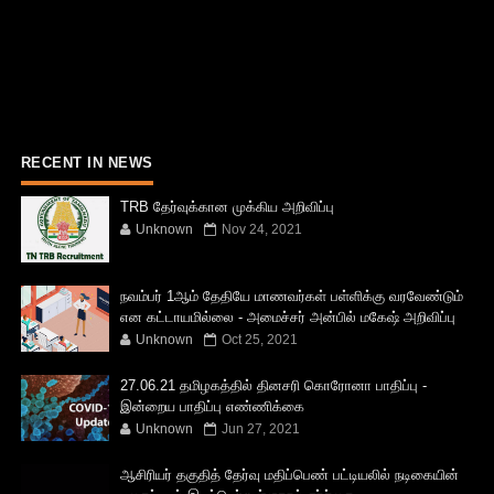
RECENT IN NEWS
TRB தேர்வுக்கான முக்கிய அறிவிப்பு
Unknown
Nov 24, 2021
நவம்பர் 1ஆம் தேதியே மாணவர்கள் பள்ளிக்கு வரவேண்டும்
என கட்டாயமில்லை - அமைச்சர் அன்பில் மகேஷ் அறிவிப்பு
Unknown
Oct 25, 2021
27.06.21 தமிழகத்தில் தினசரி கொரோனா பாதிப்பு -
இன்றைய பாதிப்பு எண்ணிக்கை
Unknown
Jun 27, 2021
ஆசிரியர் தகுதித் தேர்வு மதிப்பெண் பட்டியலில் நடிகையின்