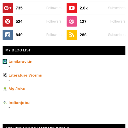
735
2.8k
Followers
Subscribes
524
127
Followers
Followers
849
286
Followers
Subscribes
MY BLOG LIST
tamilaruvi.in
-
Literature Worms
-
My Jobu
-
Indianjobu
-