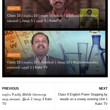
KALVI TV
Class 10 | வகுப்பு 10 | சமூக அறிவியல் | இந்தியாவின் சர்வதேச
உறவுகள் | அலகு 5 | பகுதி 5 | KalviTV
KALVI TV
Class 10 | வகுப்பு 10 | அறிவியல் | அலகு 10 | வேதிவினைகளின்
வகைகள் பகுதி 1 | Kalvi TV
PREVIOUS
NEXT
வகுப்பு 9 தமிழ் நீரின்றி அமையாது
Class 9 English Poem Stopping by
உலகு உரைநடை இயல் 2 அலகு 3 Kalvi
woods on a snowy evening Unit 1
TV
Kalvi TV