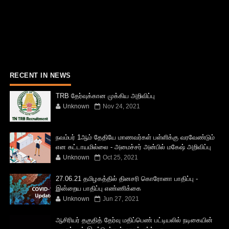
RECENT IN NEWS
TRB தேர்வுக்கான முக்கிய அறிவிப்பு
Unknown
Nov 24, 2021
நவம்பர் 1ஆம் தேதியே மாணவர்கள் பள்ளிக்கு வரவேண்டும்
என கட்டாயமில்லை - அமைச்சர் அன்பில் மகேஷ் அறிவிப்பு
Unknown
Oct 25, 2021
27.06.21 தமிழகத்தில் தினசரி கொரோனா பாதிப்பு -
இன்றைய பாதிப்பு எண்ணிக்கை
Unknown
Jun 27, 2021
ஆசிரியர் தகுதித் தேர்வு மதிப்பெண் பட்டியலில் நடிகையின்