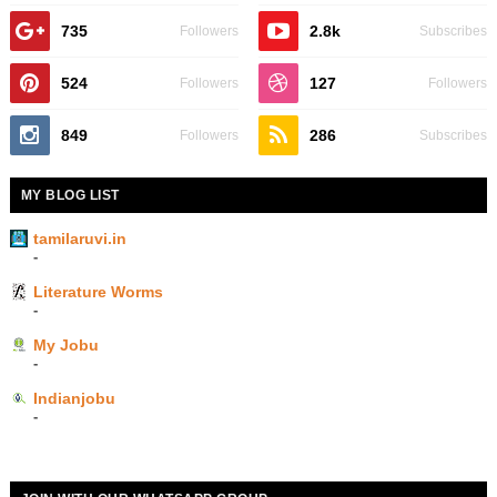
735
2.8k
Followers
Subscribes
524
127
Followers
Followers
849
286
Followers
Subscribes
MY BLOG LIST
tamilaruvi.in
-
Literature Worms
-
My Jobu
-
Indianjobu
-