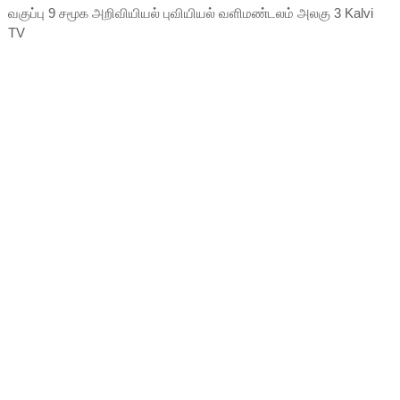
வகுப்பு 9 சமூக அறிவியியல் புவியியல் வளிமண்டலம் அலகு 3 Kalvi
TV