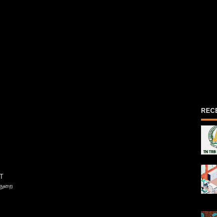
REC
T
்துறை