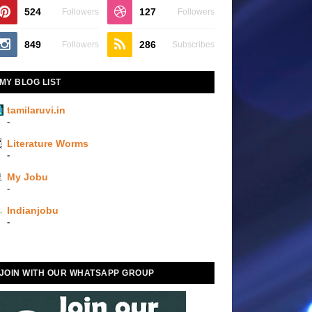
524
127
Followers
Followers
849
286
Followers
Subscribes
MY BLOG LIST
tamilaruvi.in
-
Literature Worms
-
My Jobu
-
Indianjobu
-
JOIN WITH OUR WHATSAPP GROUP