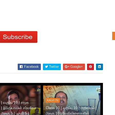
Facebook
Twitter
Google+
KALVI TV
| வகுப்பு 10 | சமூக
 | இந்தியாவின் சர்வதேச
Class 10 | வகுப்பு 10 | அறிவியல் |
 அலகு 5 | பகுதி 5 |
அலகு 10 | வேதிவினைகளின்