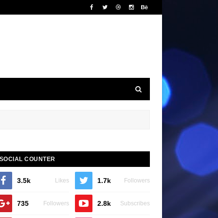
SOCIAL COUNTER
3.5k
1.7k
Likes
Followers
735
2.8k
Followers
Subscribes