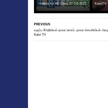
Videos for All Class 27-10-2021
KalviTV
PREVIOUS
வகுப்பு 9அறிவியல் தாவர உலகம், தாவர செயலியியல் அலக
Kalvi TV