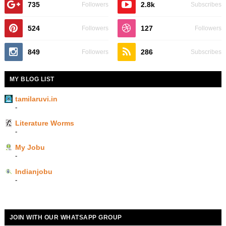
735
2.8k
Followers
Subscribes
524
127
Followers
Followers
849
286
Followers
Subscribes
MY BLOG LIST
tamilaruvi.in
-
Literature Worms
-
My Jobu
-
Indianjobu
-
JOIN WITH OUR WHATSAPP GROUP