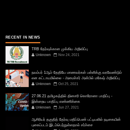
RECENT IN NEWS
TRB தேர்வுக்கான முக்கிய அறிவிப்பு
Unknown
Nov 24, 2021
நவம்பர் 1ஆம் தேதியே மாணவர்கள் பள்ளிக்கு வரவேண்டும்
என கட்டாயமில்லை - அமைச்சர் அன்பில் மகேஷ் அறிவிப்பு
Unknown
Oct 25, 2021
27.06.21 தமிழகத்தில் தினசரி கொரோனா பாதிப்பு -
இன்றைய பாதிப்பு எண்ணிக்கை
Unknown
Jun 27, 2021
ஆசிரியர் தகுதித் தேர்வு மதிப்பெண் பட்டியலில் நடிகையின்
புகைப்படம் இடம்பெற்றுள்ளதால் சர்ச்சை