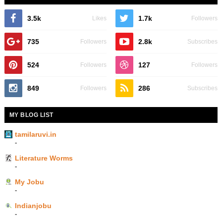
3.5k
1.7k
Likes
Followers
735
2.8k
Followers
Subscribes
524
127
Followers
Followers
849
286
Followers
Subscribes
MY BLOG LIST
tamilaruvi.in
-
Literature Worms
-
My Jobu
-
Indianjobu
-