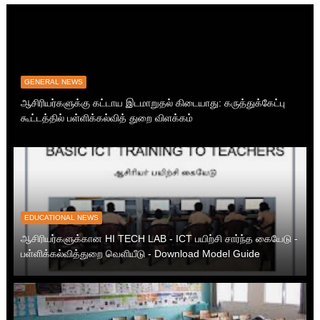
GENERAL NEWS
ஆசிரியர்களுக்கு கட்டாய இடமாறுதல் கிடையாது: கருத்துக்கேட்பு
கூட்டத்தில் பள்ளிக்கல்வித் துறை விளக்கம்
EDUCATIONAL NEWS
ஆசிரியர்களுக்கான HI TECH LAB - ICT பயிற்சி சார்ந்த கையேடு -
பள்ளிக்கல்வித்துறை வெளியீடு - Download Model Guide