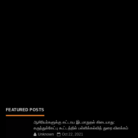
FEATURED POSTS
ஆசிரியர்களுக்கு கட்டாய இடமாறுதல் கிடையாது:
கருத்துக்கேட்பு கூட்டத்தில் பள்ளிக்கல்வித் துறை விளக்கம்
Unknown
Oct 22, 2021