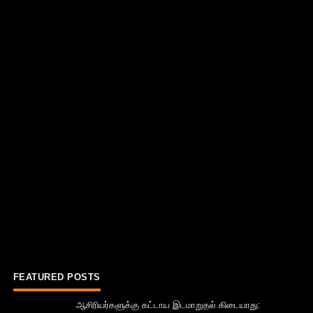
FEATURED POSTS
ஆசிரியர்களுக்கு கட்டாய இடமாறுதல் கிடையாது: