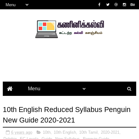
10th English Reduced Syllabus Penguin
New Guide 2020-2021
6 years ago
10th
,
10th English
,
10th Tamil
,
2020-2021
,
Dolphin
,
EC Loyola
,
Guide
,
New Syllabus
,
Penguin Guide