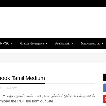
TNPSC
போட்டி தேர்வுகள்
செய்திகள்
வேலைவாய்ப்பு
tbook Tamil Medium
um
,
Textbook
dium.
பதிவிறக்கம் செய்ய கீழே கொடுக்கப்பட்டுள்ள லிங்க் ஐ கிளிக்
nload the PDF file from our Site    