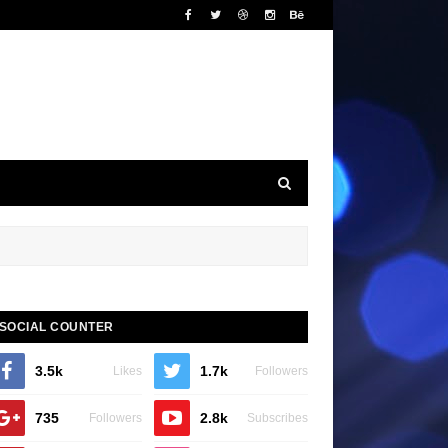
SOCIAL COUNTER
3.5k
1.7k
Likes
Followers
735
2.8k
Followers
Subscribes