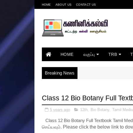
HOME
ABOUT US
CONTACT US
HOME
வகுப்பு
TRB
Breaking News
Class 12 Bio Botany Full Tex
5 years ago
12th
,
Bio Botany
,
Tamil Medi
Class 12 Bio Botany Full Textbook Tamil Me
செய்யவும்.
Please click the below link to dow