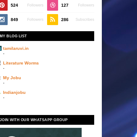
524
127
Followers
Followers
849
286
Followers
Subscribes
MY BLOG LIST
tamilaruvi.in
-
Literature Worms
-
My Jobu
-
Indianjobu
-
JOIN WITH OUR WHATSAPP GROUP