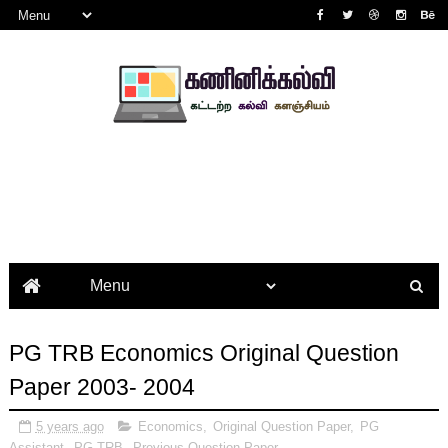
PG TRB Economics Original Question
Paper 2003- 2004
5 years ago
Economics
,
Original Question Paper
,
PG
Assistant
,
PG TRB
,
Previous Question Paper