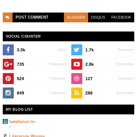
POST
COMMENT
BLOGGER
DISQUS
FACEBOOK
SOCIAL COUNTER
3.5k
1.7k
Likes
Followers
735
2.8k
Followers
Subscribes
524
127
Followers
Followers
849
286
Followers
Subscribes
MY BLOG LIST
tamilaruvi.in
-
Literature Worms