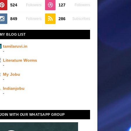
524
127
Followers
Followers
849
286
Followers
Subscribes
MY BLOG LIST
tamilaruvi.in
-
Literature Worms
-
My Jobu
-
Indianjobu
-
JOIN WITH OUR WHATSAPP GROUP