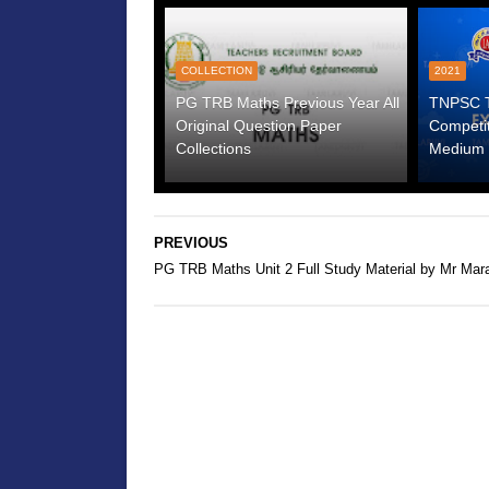
COLLECTION
2021
PG TRB Maths Previous Year All
TNPSC Te
Original Question Paper
Competi
Collections
Medium 
PREVIOUS
PG TRB Maths Unit 2 Full Study Material by Mr Mar