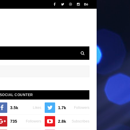
SOCIAL COUNTER
3.5k
1.7k
Likes
Followers
735
2.8k
Followers
Subscribes