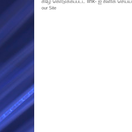
கீழே கொடுக்கப்பட்ட link- ஐ கிளிக் செய்ய
our Site