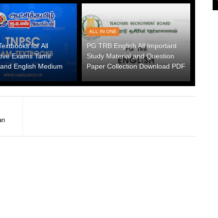
ALL IN ONE
xtbooks for All
PG TRB English All Important
tive Exams Tamil
Study Material and Question
and English Medium
Paper Collection Download PDF
an