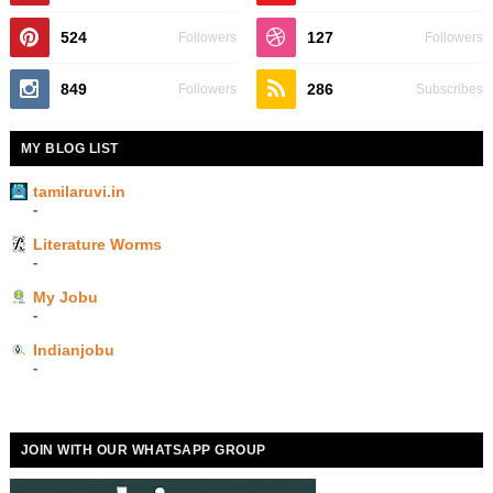
524
127
Followers
Followers
849
286
Followers
Subscribes
MY BLOG LIST
tamilaruvi.in
-
Literature Worms
-
My Jobu
-
Indianjobu
-
JOIN WITH OUR WHATSAPP GROUP