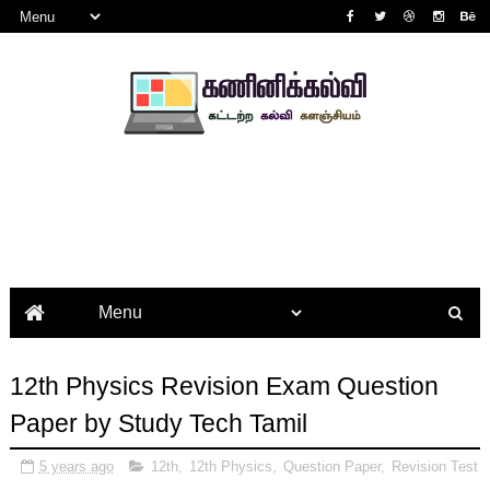
12th Physics Revision Exam Question
Paper by Study Tech Tamil
5 years ago
12th
,
12th Physics
,
Question Paper
,
Revision Test