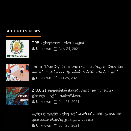
RECENT IN NEWS
TRB தேர்வுக்கான முக்கிய அறிவிப்பு
Unknown
Nov 24, 2021
நவம்பர் 1ஆம் தேதியே மாணவர்கள் பள்ளிக்கு வரவேண்டும்
என கட்டாயமில்லை - அமைச்சர் அன்பில் மகேஷ் அறிவிப்பு
Unknown
Oct 25, 2021
27.06.21 தமிழகத்தில் தினசரி கொரோனா பாதிப்பு -
இன்றைய பாதிப்பு எண்ணிக்கை
Unknown
Jun 27, 2021
ஆசிரியர் தகுதித் தேர்வு மதிப்பெண் பட்டியலில் நடிகையின்
புகைப்படம் இடம்பெற்றுள்ளதால் சர்ச்சை
Unknown
Jun 25, 2021