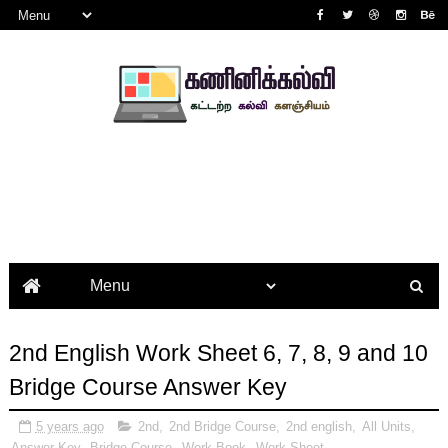
2nd English Work Sheet 6, 7, 8, 9 and 10
Bridge Course Answer Key
5 years ago
2nd
,
2nd Bridge Course
,
2nd english
,
All Units
,
Answer Key
,
Bridge Course
,
Work Book
,
Work Sheet