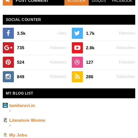
POST
COMMENT
BLOGGER
DISQUS
FACEBOOK
SOCIAL COUNTER
3.5k
1.7k
Likes
Followers
735
2.8k
Followers
Subscribes
524
127
Followers
Followers
849
286
Followers
Subscribes
MY BLOG LIST
tamilaruvi.in
-
Literature Worms
-
My Jobu