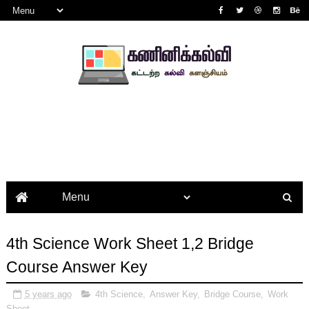
4th Science Work Sheet 1,2 Bridge
Course Answer Key
5 years ago
4th Science
,
Answer Key
,
Bridge Course
,
Work
Sheet