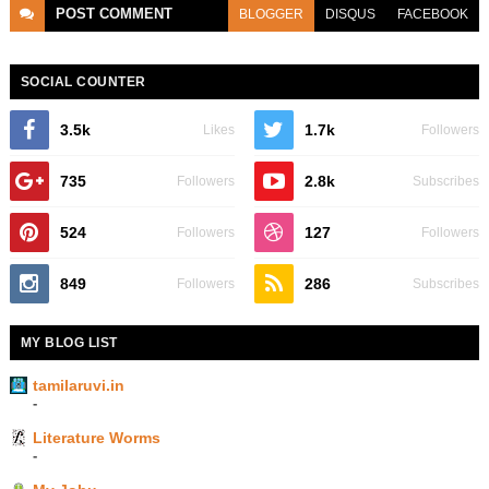
POST
COMMENT
BLOGGER
DISQUS
FACEBOOK
SOCIAL COUNTER
3.5k
1.7k
Likes
Followers
735
2.8k
Followers
Subscribes
524
127
Followers
Followers
849
286
Followers
Subscribes
MY BLOG LIST
tamilaruvi.in
-
Literature Worms
-