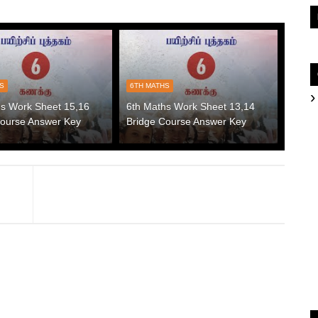
HS
6TH MATHS
hs Work Sheet 15,16
6th Maths Work Sheet 13,14
Course Answer Key
Bridge Course Answer Key