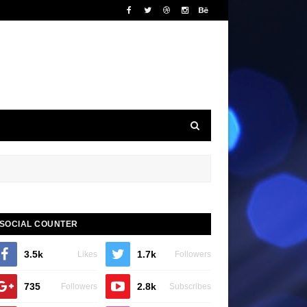
SOCIAL COUNTER
3.5k
1.7k
Likes
Followers
735
2.8k
Followers
Subscribes