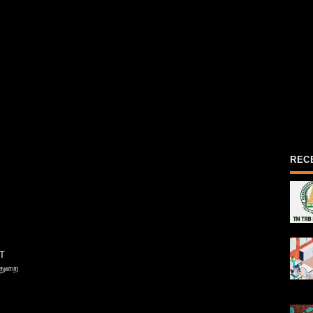
REC
T
்துறை