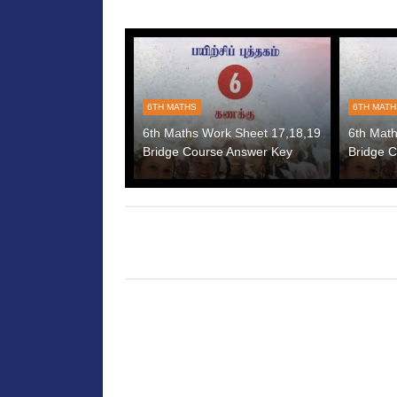
6TH MATHS
6TH MAT
6th Maths Work Sheet 17,18,19
6th Mat
Bridge Course Answer Key
Bridge 