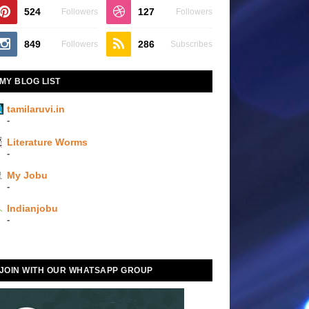
524
127
Followers
Followers
849
286
Followers
Subscribes
MY BLOG LIST
tamilaruvi.in
-
Literature Worms
-
My Jobu
-
Indianjobu
-
JOIN WITH OUR WHATSAPP GROUP