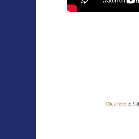
Click here
to Su