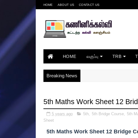
HOME
ABOUT US
CONTACT US
HOME
வகுப்பு
TRB
Breaking News
5th Maths Work Sheet 12 Bri
5 years ago
5th
,
5th Bridge Course
,
5th M
Sheet
5th Maths Work Sheet 12 Bridge C