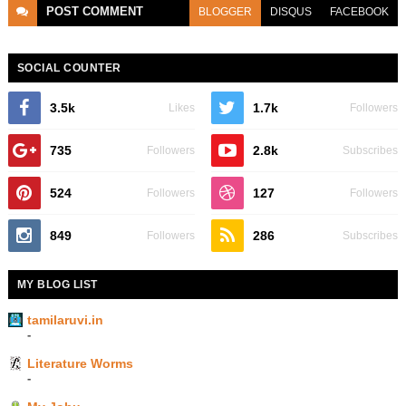
POST
COMMENT
BLOGGER
DISQUS
FACEBOOK
SOCIAL COUNTER
3.5k
1.7k
Likes
Followers
735
2.8k
Followers
Subscribes
524
127
Followers
Followers
849
286
Followers
Subscribes
MY BLOG LIST
tamilaruvi.in
-
Literature Worms
-