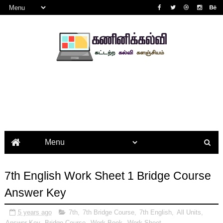
7th English Work Sheet 1 Bridge Course
Answer Key
5 years ago
7th
,
7th Bridge Course
,
7th English
,
All Units
,
Answer Key
,
Bridge Course
,
Work Book
,
Work Sheet