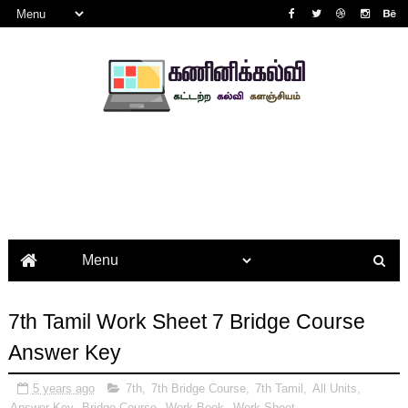
7th Tamil Work Sheet 7 Bridge Course
Answer Key
5 years ago
7th
,
7th Bridge Course
,
7th Tamil
,
All Units
,
Answer Key
,
Bridge Course
,
Work Book
,
Work Sheet