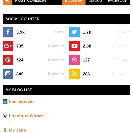
POST
COMMENT
BLOGGER
DISQUS
FACEBOOK
SOCIAL COUNTER
3.5k
1.7k
Likes
Followers
735
2.8k
Followers
Subscribes
524
127
Followers
Followers
849
286
Followers
Subscribes
MY BLOG LIST
tamilaruvi.in
-
Literature Worms
-
My Jobu