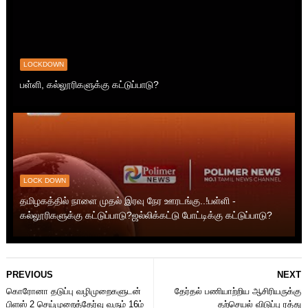
LOCKDOWN
பள்ளி, கல்லூரிகளுக்கு கட்டுப்பாடு?
LOCK DOWN
தமிழகத்தில் நாளை முதல் இரவு நேர ஊரடங்கு..!பள்ளி -
கல்லூரிகளுக்கு கட்டுப்பாடு?ஜல்லிக்கட்டு போட்டிக்கு கட்டுப்பாடு?
PREVIOUS
NEXT
கொரோனா தடுப்பு வழிமுறைகளுடன்
தேர்தல் பணியாற்றிய ஆசிரியருக்கு
பிளஸ் 2 செய்முறைத்தேர்வு வரும் 16ம்
தற்செயல் விடுப்பு ரத்து