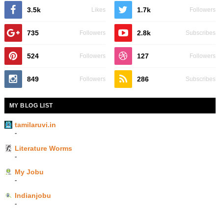
3.5k
1.7k
Likes
Followers
735
2.8k
Followers
Subscribes
524
127
Followers
Followers
849
286
Followers
Subscribes
MY BLOG LIST
tamilaruvi.in
-
Literature Worms
-
My Jobu
-
Indianjobu
-