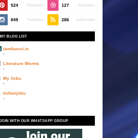
524
127
Followers
Followers
849
286
Followers
Subscribes
MY BLOG LIST
tamilaruvi.in
-
Literature Worms
-
My Jobu
-
Indianjobu
-
JOIN WITH OUR WHATSAPP GROUP