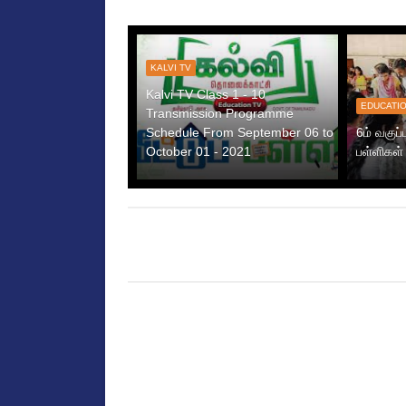
KALVI TV
Kalvi TV Class 1 - 10
EDUCATI
Transmission Programme
Schedule From September 06 to
6ம் வகுப்
October 01 - 2021
பள்ளிகள்