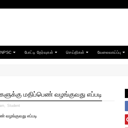
TNPSC
போட்டி தேர்வுகள்
செய்திகள்
வேலைவாய்ப்பு
களுக்கு மதிப்பெண் வழங்குவது எப்படி
xam
,
Student
ண் வழங்குவது எப்படி