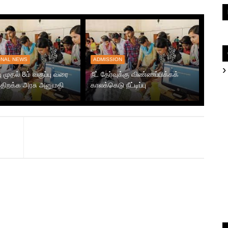
ONAL NEWS
ADMISSION
பு முதல் 8ம் வகுப்பு வரை
நீட் தேர்வுக்கு விண்ணப்பிக்கக்
 திறக்க அரசு அனுமதி
காலக்கெடு நீட்டிப்பு