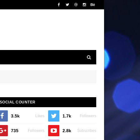
SOCIAL COUNTER
3.5k
1.7k
Likes
Followers
735
2.8k
Followers
Subscribes