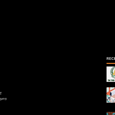
REC
T
்துறை