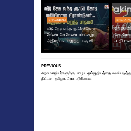
BHAGUBALI
BREAKIN
வீடு தேடி வந்த ரூ.150 கோடி
24.06.21
வேண்டவே வேண்டாம் என்று
கொரோனா 
அதிரடியாக மறுத்த பாகுபலி
பாதிப்பு
PREVIOUS
அரசு ஊழியர்களுக்கு பழைய ஓய்வூதியத்தை அமல்படுத்து
திட்டம் - தமிழக அரசு பரிசீலனை