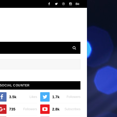
SOCIAL COUNTER
3.5k
1.7k
Likes
Followers
735
2.8k
Followers
Subscribes