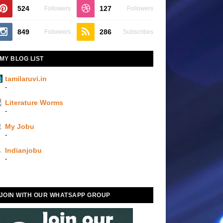
524
127
Followers
Followers
849
286
Followers
Subscribes
MY BLOG LIST
tamilaruvi.in
-
Literature Worms
-
My Jobu
-
Indianjobu
-
JOIN WITH OUR WHATSAPP GROUP