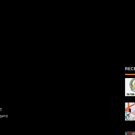
REC
T
்துறை