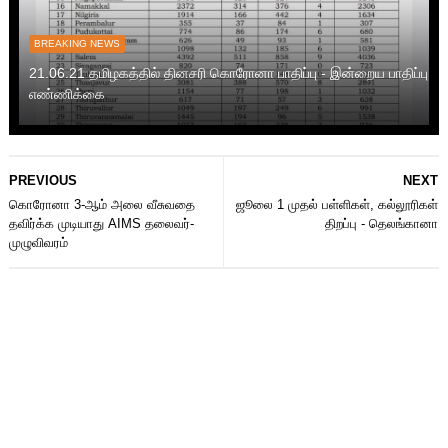
BREAKING NEWS
21.06.21 தமிழகத்தில் தினசரி கொரோனா பாதிப்பு - இன்றைய பாதிப்பு
எண்ணிக்கை
PREVIOUS
NEXT
கொரோனா 3-ஆம் அலை வீசுவதை
ஜூலை 1 முதல் பள்ளிகள், கல்லூரிகள்
தவிர்க்க முடியாது AIMS தலைவர்-
திறப்பு - தெலங்கானா
முழுவிவரம்