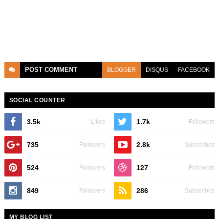
POST
COMMENT
BLOGGER
DISQUS
FACEBOOK
SOCIAL COUNTER
3.5k
1.7k
Likes
Followers
735
2.8k
Followers
Subscribes
524
127
Followers
Followers
849
286
Followers
Subscribes
MY BLOG LIST