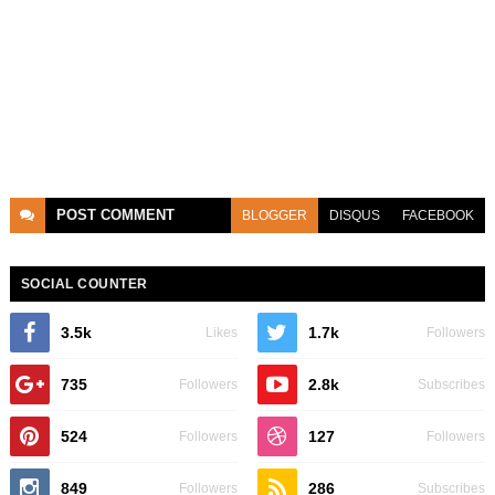
POST
COMMENT
BLOGGER
DISQUS
FACEBOOK
SOCIAL COUNTER
3.5k
1.7k
Likes
Followers
735
2.8k
Followers
Subscribes
524
127
Followers
Followers
849
286
Followers
Subscribes