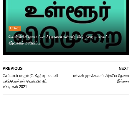
LEAVE
வெள்ளிக்கிழமை (டிச.3) நாளை உள்ளூர் விடுமுறை – மாவட்ட
நிர்வாகம் அறிவிப்பு
PREVIOUS
NEXT
செப்டம்பர் மாதம் நீட் தேர்வு - cutoff
மக்கள் முகக்கவசம் அணிய தேவை
மதிப்பெண்கள் வெளியீடு நீட்
இல்லை
எம்.டி.எஸ் 2021