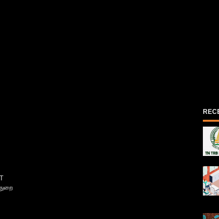
REC
T
்துறை