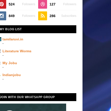
524
127
Followers
Followers
849
286
Followers
Subscribes
MY BLOG LIST
tamilaruvi.in
-
Literature Worms
-
My Jobu
-
Indianjobu
-
JOIN WITH OUR WHATSAPP GROUP