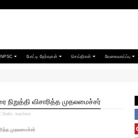
TNPSC
போட்டி தேர்வுகள்
செய்திகள்
வேலைவாய்ப்பு
ை நிறுத்தி விசாரித்த முதலமைச்சர்
 Stalin
,
teachers
ரித்த முதலமைச்சர்