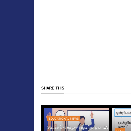
SHARE THIS
EDUCATIONAL NEWS
பொங்கல் விடுமுறை முடிந்து ஜன .19
EMIS