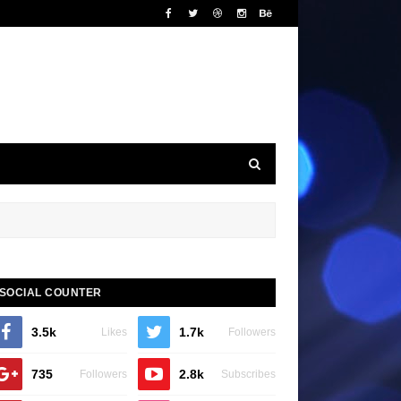
SOCIAL COUNTER
3.5k
1.7k
Likes
Followers
735
2.8k
Followers
Subscribes