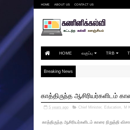
HOME
ABOUT US
CONTACT US
HOME
வகுப்பு
TRB
Breaking News
காத்திருந்த ஆசிரியர்களிடம் கார
5 years ago
Chief Minister
,
Education
,
M K
காத்திருந்த ஆசிரியர்களிடம் காரை நிறுத்தி விசா