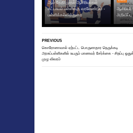
ஆம் தேதி முதல் ஆசிரியர்கள்
கட்டாயம் பள்ளிக்கு வரவேண்டும் -
ஆசிரியர்
பள்ளிக்கல்வித்துறை
அறிவிப்பு
PREVIOUS
கொரோனாவால் ஏற்பட்ட பொருளாதார நெருக்கடி
அரசுப்பள்ளிகளில் உயரும் மாணவர் சேர்க்கை - சிறப்பு ஒதுக்
முழு விவரம்