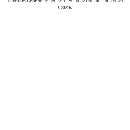
Telegram Channel
to get the latest study materials and news
update.