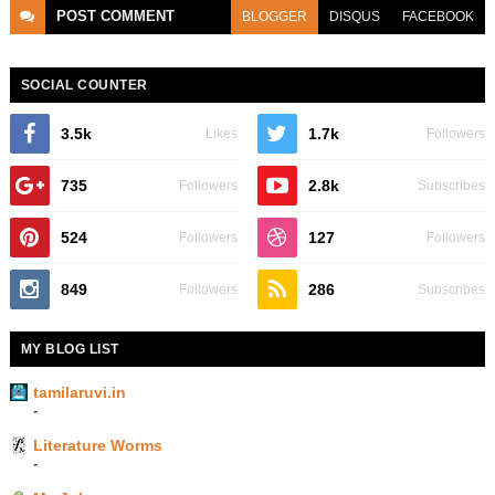
POST
COMMENT
BLOGGER
DISQUS
FACEBOOK
SOCIAL COUNTER
3.5k
1.7k
Likes
Followers
735
2.8k
Followers
Subscribes
524
127
Followers
Followers
849
286
Followers
Subscribes
MY BLOG LIST
tamilaruvi.in
-
Literature Worms
-