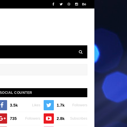
SOCIAL COUNTER
3.5k
1.7k
Likes
Followers
735
2.8k
Followers
Subscribes