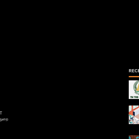
REC
T
்துறை