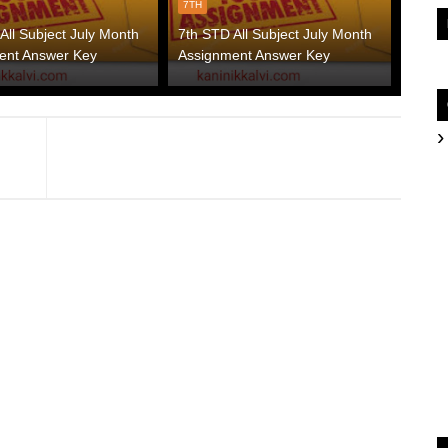
7TH
All Subject July Month
7th STD All Subject July Month
ent Answer Key
Assignment Answer Key