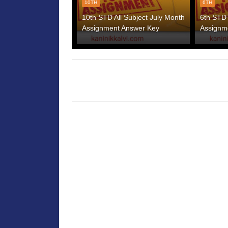
10TH
6TH
10th STD All Subject July Month
6th STD 
Assignment Answer Key
Assignm