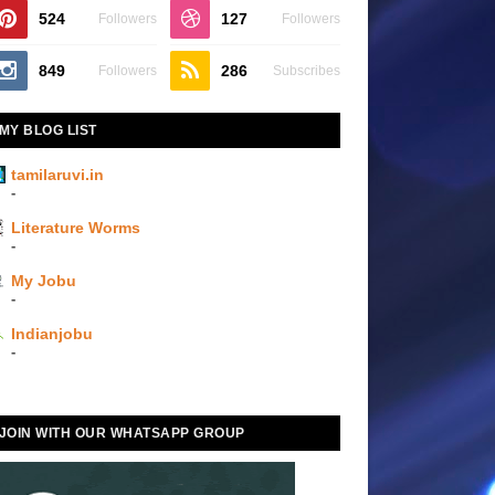
524
127
Followers
Followers
849
286
Followers
Subscribes
MY BLOG LIST
tamilaruvi.in
-
Literature Worms
-
My Jobu
-
Indianjobu
-
JOIN WITH OUR WHATSAPP GROUP