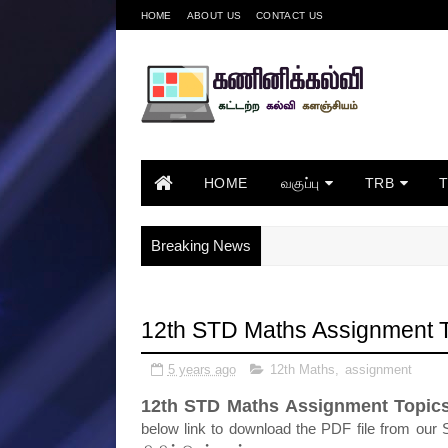
HOME
ABOUT US
CONTACT US
HOME
வகுப்பு
TRB
Breaking News
12th STD Maths Assignment 
5 years ago
12th Maths
,
assignment
12th STD Maths Assignment Topic
below link to download the PDF file from our S