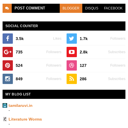
POST
COMMENT
BLOGGER
DISQUS
FACEBOOK
SOCIAL COUNTER
3.5k
1.7k
Likes
Followers
735
2.8k
Followers
Subscribes
524
127
Followers
Followers
849
286
Followers
Subscribes
MY BLOG LIST
tamilaruvi.in
-
Literature Worms
-