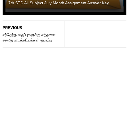
7th STD All Subject July Month Assignment Answer Key
PREVIOUS
எந்தெந்த வகுப்புகளுக்கு எத்தனை
சதவீத பாடத்திட்டங்கள் குறைப்பு