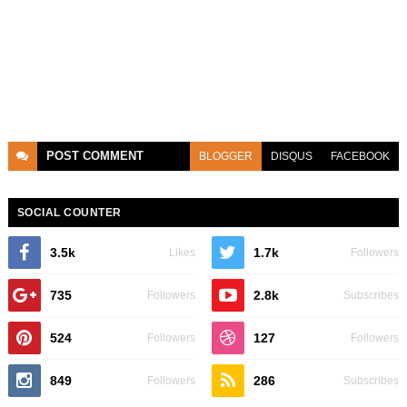
POST
COMMENT
BLOGGER
DISQUS
FACEBOOK
SOCIAL COUNTER
3.5k
1.7k
Likes
Followers
735
2.8k
Followers
Subscribes
524
127
Followers
Followers
849
286
Followers
Subscribes