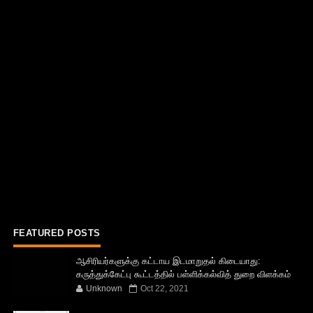
FEATURED POSTS
ஆசிரியர்களுக்கு கட்டாய இடமாறுதல் கிடையாது:
கருத்துக்கேட்பு கூட்டத்தில் பள்ளிக்கல்வித் துறை விளக்கம்
Unknown
Oct 22, 2021