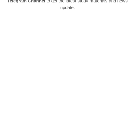
Telegram Channel
to get the latest study materials and news
update.