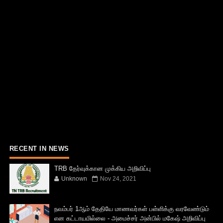
RECENT IN NEWS
TRB தேர்வுக்கான முக்கிய அறிவிப்பு
Unknown
Nov 24, 2021
நவம்பர் 1ஆம் தேதியே மாணவர்கள் பள்ளிக்கு வரவேண்டும்
என கட்டாயமில்லை - அமைச்சர் அன்பில் மகேஷ் அறிவிப்பு