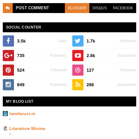
POST
COMMENT
BLOGGER
DISQUS
FACEBOOK
SOCIAL COUNTER
3.5k
1.7k
Likes
Followers
735
2.8k
Followers
Subscribes
524
127
Followers
Followers
849
286
Followers
Subscribes
MY BLOG LIST
tamilaruvi.in
-
Literature Worms
-