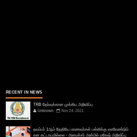
RECENT IN NEWS
TRB தேர்வுக்கான முக்கிய அறிவிப்பு
Unknown
Nov 24, 2021
நவம்பர் 1ஆம் தேதியே மாணவர்கள் பள்ளிக்கு வரவேண்டும்
என கட்டாயமில்லை - அமைச்சர் அன்பில் மகேஷ் அறிவிப்பு