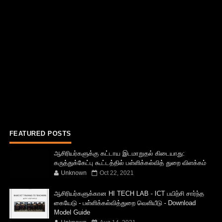
FEATURED POSTS
ஆசிரியர்களுக்கு கட்டாய இடமாறுதல் கிடையாது:
கருத்துக்கேட்பு கூட்டத்தில் பள்ளிக்கல்வித் துறை விளக்கம்
Unknown
Oct 22, 2021
ஆசிரியர்களுக்கான HI TECH LAB - ICT பயிற்சி சார்ந்த
கையேடு - பள்ளிக்கல்வித்துறை வெளியீடு - Download
Model Guide