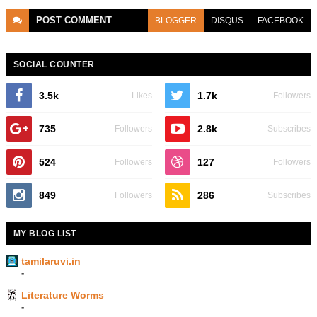
POST
COMMENT
BLOGGER
DISQUS
FACEBOOK
SOCIAL COUNTER
3.5k
1.7k
Likes
Followers
735
2.8k
Followers
Subscribes
524
127
Followers
Followers
849
286
Followers
Subscribes
MY BLOG LIST
tamilaruvi.in
-
Literature Worms
-