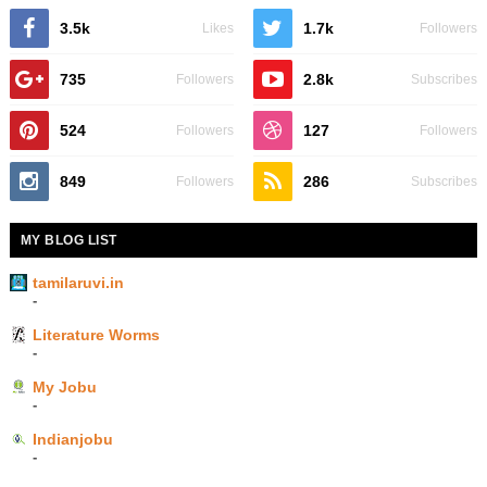
3.5k
1.7k
Likes
Followers
735
2.8k
Followers
Subscribes
524
127
Followers
Followers
849
286
Followers
Subscribes
MY BLOG LIST
tamilaruvi.in
-
Literature Worms
-
My Jobu
-
Indianjobu
-