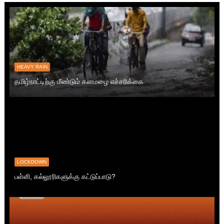
HEAVY RAIN
தமிழ்நாட்டிற்கு மீண்டும் கனமழை எச்சரிக்கை
LOCKDOWN
பள்ளி, கல்லூரிகளுக்கு கட்டுப்பாடு?