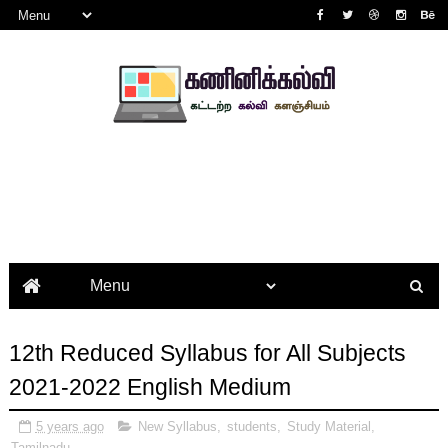
12th Reduced Syllabus for All Subjects
2021-2022 English Medium
5 years ago
New Syllabus
,
students
,
Study Material
,
Tamilnadu