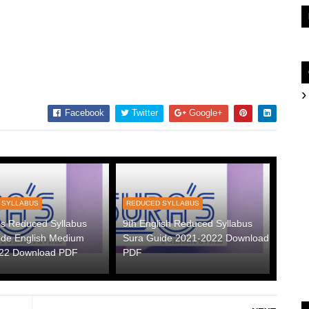
Facebook
Twitter
Google+
 SYLLABUS
REDUCED SYLLABUS
hs Reduced Syllabus
9th English Reduced Syllabus
ide English Medium
Sura Guide 2021-2022 Download
22 Download PDF
PDF