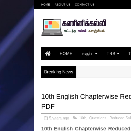
HOME
ABOUT US
CONTACT US
HOME
வகுப்பு
TRB
Breaking News
10th English Chapterwise Re
PDF
5 years ago
10th
,
Questions
,
Reduced Syl
10th English Chapterwise Reduce