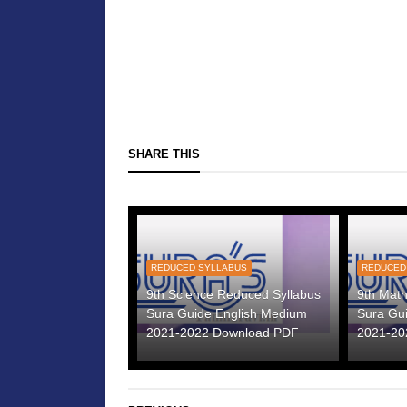
SHARE THIS
REDUCED SYLLABUS
REDUCED
9th Science Reduced Syllabus
9th Mat
Sura Guide English Medium
Sura Gu
2021-2022 Download PDF
2021-20