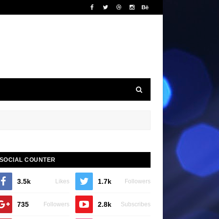
SOCIAL COUNTER
3.5k
1.7k
Likes
Followers
735
2.8k
Followers
Subscribes