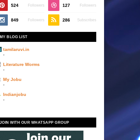
524
127
Followers
Followers
849
286
Followers
Subscribes
MY BLOG LIST
tamilaruvi.in
-
Literature Worms
-
My Jobu
-
Indianjobu
-
JOIN WITH OUR WHATSAPP GROUP