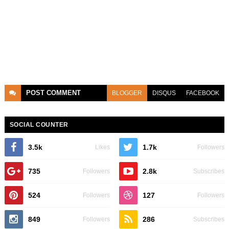
POST
COMMENT
BLOGGER
DISQUS
FACEBOOK
SOCIAL COUNTER
3.5k
1.7k
Likes
Followers
735
2.8k
Followers
Subscribes
524
127
Followers
Followers
849
286
Followers
Subscribes