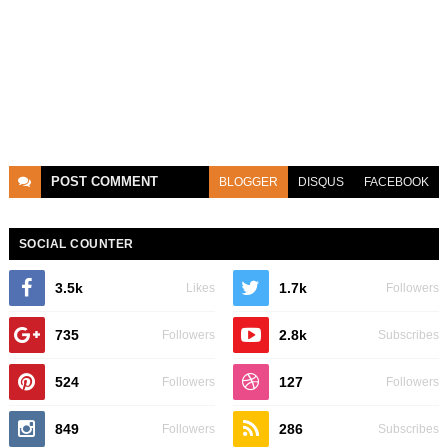
POST
COMMENT
BLOGGER
DISQUS
FACEBOOK
SOCIAL COUNTER
3.5k
1.7k
Likes
Followers
735
2.8k
Followers
Subscribes
524
127
Followers
Followers
849
286
Followers
Subscribes