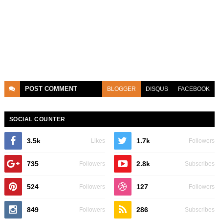
POST
COMMENT
BLOGGER
DISQUS
FACEBOOK
SOCIAL COUNTER
3.5k
1.7k
Likes
Followers
735
2.8k
Followers
Subscribes
524
127
Followers
Followers
849
286
Followers
Subscribes