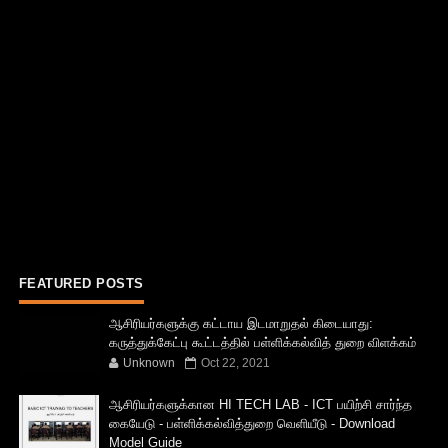
FEATURED POSTS
ஆசிரியர்களுக்கு கட்டாய இடமாறுதல் கிடையாது:
கருத்துக்கேட்பு கூட்டத்தில் பள்ளிக்கல்வித் துறை விளக்கம்
Unknown
Oct 22, 2021
ஆசிரியர்களுக்கான HI TECH LAB - ICT பயிற்சி சார்ந்த
கையேடு - பள்ளிக்கல்வித்துறை வெளியீடு - Download
Model Guide