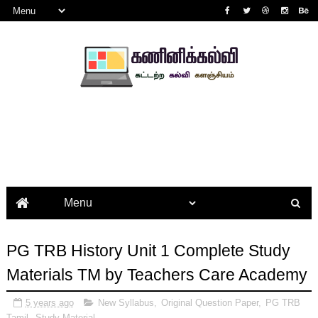
PG TRB History Unit 1 Complete Study
Materials TM by Teachers Care Academy
5 years ago
New Syllabus
,
Original Question Paper
,
PG TRB
Tamil
,
Study Material