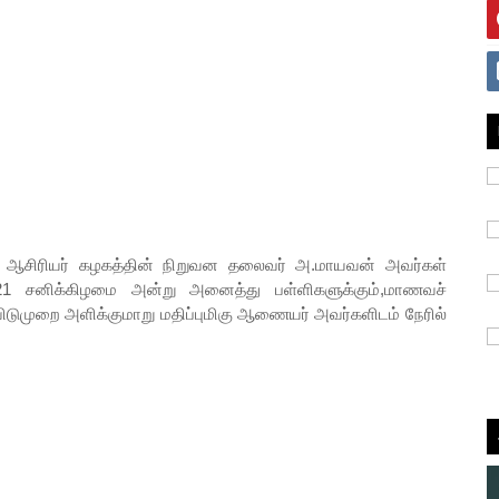
ாரி ஆசிரியர் கழகத்தின் நிறுவன தலைவர் அ.மாயவன் அவர்கள்
021 சனிக்கிழமை அன்று அனைத்து பள்ளிகளுக்கும்,மாணவச்
 விடுமுறை அளிக்குமாறு மதிப்புமிகு ஆணையர் அவர்களிடம் நேரில்