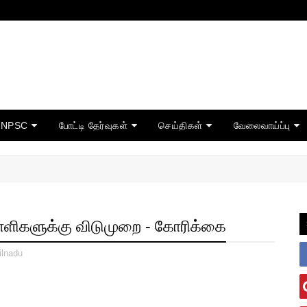
TNPSC
போட்டி தேர்வுகள்
செய்திகள்
வேலைவாய்ப்பு
ள்ளிகளுக்கு விடுமுறை - கோரிக்கை
lnadu