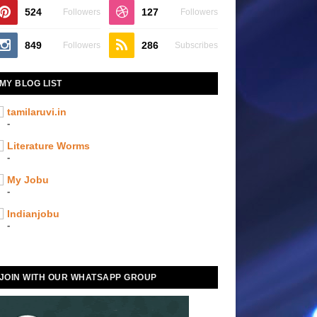
524
127
Followers
Followers
849
286
Followers
Subscribes
MY BLOG LIST
tamilaruvi.in
-
Literature Worms
-
My Jobu
-
Indianjobu
-
JOIN WITH OUR WHATSAPP GROUP