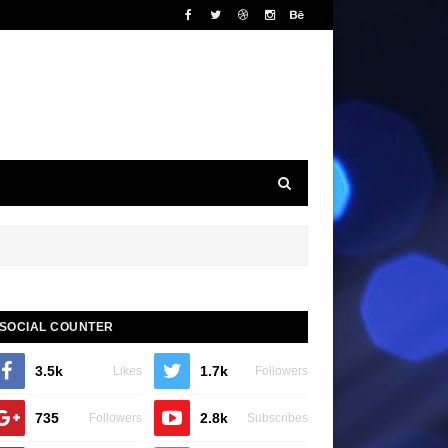
SOCIAL COUNTER
3.5k
1.7k
Likes
Followers
735
2.8k
Followers
Subscribes