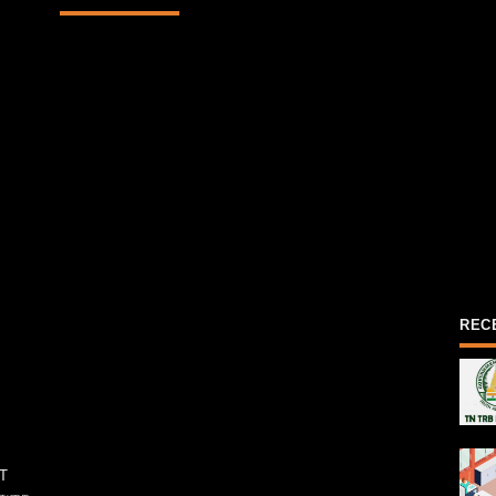
REC
T