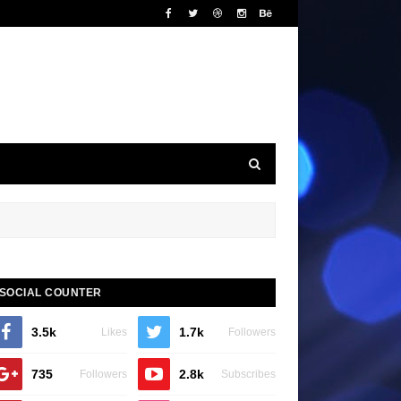
SOCIAL COUNTER
3.5k
1.7k
Likes
Followers
735
2.8k
Followers
Subscribes