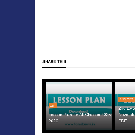
SHARE THIS
2ND EVS
1ST
2nd EVS 
Lesson Plan for All Classes 2025-
Novembe
2026
PDF