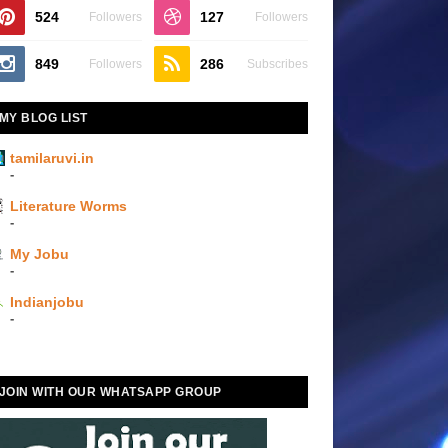
524
127
Followers
Followers
849
286
Followers
Subscribes
MY BLOG LIST
tamilaruvi.in
-
Literature Worms
-
My Jobu
-
Indianjobu
-
JOIN WITH OUR WHATSAPP GROUP