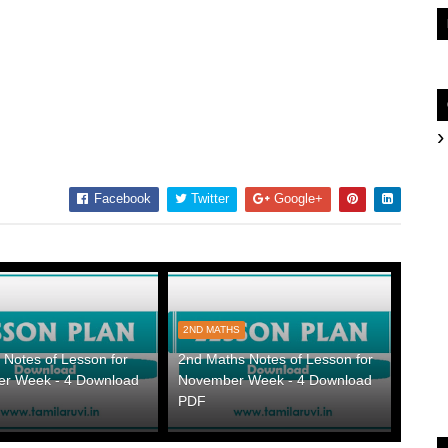
Facebook
Twitter
Google+
2ND MATHS
Notes of Lesson for
2nd Maths Notes of Lesson for
r Week - 4 Download
November Week - 4 Download
PDF