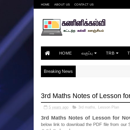
HOME
ABOUT US
CONTACT US
HOME
வகுப்பு
TRB
Breaking News
3rd Maths Notes of Lesson 
5 years ago
3rd maths
,
Lesson Plan
3rd Maths Notes of Lesson for N
below link to download the PDF file from our S