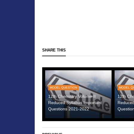
SHARE THIS
MODEL QUESTION
MODEL Q
12th Chemistry Volume II
12th Che
Reduced Syllabus Important
Reduced
Questions 2021-2022
Questio