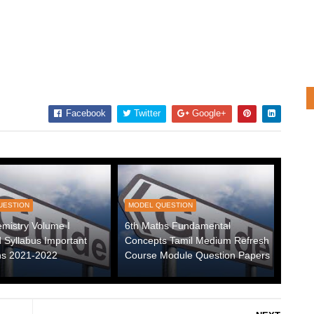
Facebook
Twitter
Google+
UESTION
MODEL QUESTION
mistry Volume I
6th Maths Fundamental
 Syllabus Important
Concepts Tamil Medium Refresh
ns 2021-2022
Course Module Question Papers