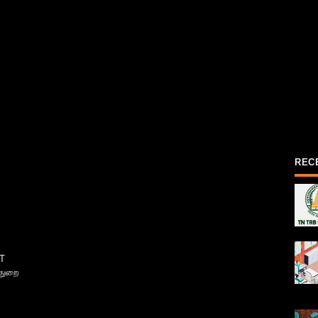
REC
T
்துறை