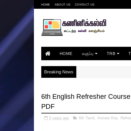
HOME
ABOUT US
CONTACT US
HOME
வகுப்பு
TRB
Breaking News
6th English Refresher Cours
PDF
5 years ago
6th Tamil
,
Answer Key
,
Refre