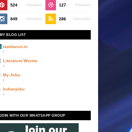
524
127
Followers
Followers
849
286
Followers
Subscribes
MY BLOG LIST
tamilaruvi.in
-
Literature Worms
-
My Jobu
-
Indianjobu
-
JOIN WITH OUR WHATSAPP GROUP