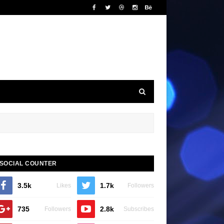
SOCIAL COUNTER
3.5k
1.7k
Likes
Followers
735
2.8k
Followers
Subscribes