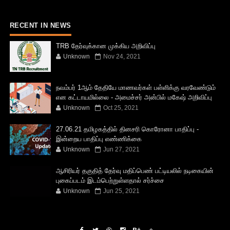
RECENT IN NEWS
TRB தேர்வுக்கான முக்கிய அறிவிப்பு
Unknown
Nov 24, 2021
நவம்பர் 1ஆம் தேதியே மாணவர்கள் பள்ளிக்கு வரவேண்டும்
என கட்டாயமில்லை - அமைச்சர் அன்பில் மகேஷ் அறிவிப்பு
Unknown
Oct 25, 2021
27.06.21 தமிழகத்தில் தினசரி கொரோனா பாதிப்பு -
இன்றைய பாதிப்பு எண்ணிக்கை
Unknown
Jun 27, 2021
ஆசிரியர் தகுதித் தேர்வு மதிப்பெண் பட்டியலில் நடிகையின்
புகைப்படம் இடம்பெற்றுள்ளதால் சர்ச்சை
Unknown
Jun 25, 2021