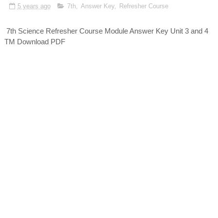
5 years ago
7th
,
Answer Key
,
Refresher Course
7th Science Refresher Course Module Answer Key Unit 3 and 4
TM Download PDF