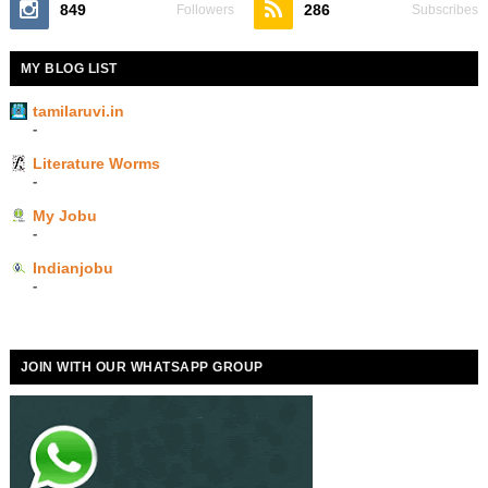
849
286
Followers
Subscribes
MY BLOG LIST
tamilaruvi.in
-
Literature Worms
-
My Jobu
-
Indianjobu
-
JOIN WITH OUR WHATSAPP GROUP