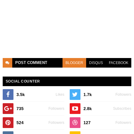
POST
COMMENT
BLOGGER
DISQUS
FACEBOOK
SOCIAL COUNTER
3.5k
1.7k
Likes
Followers
735
2.8k
Followers
Subscribes
524
127
Followers
Followers