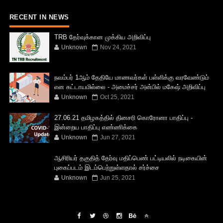
RECENT IN NEWS
TRB தேர்வுக்கான முக்கிய அறிவிப்பு
Unknown
Nov 24, 2021
நவம்பர் 1ஆம் தேதியே மாணவர்கள் பள்ளிக்கு வரவேண்டும்
என கட்டாயமில்லை - அமைச்சர் அன்பில் மகேஷ் அறிவிப்பு
Unknown
Oct 25, 2021
27.06.21 தமிழகத்தில் தினசரி கொரோனா பாதிப்பு -
இன்றைய பாதிப்பு எண்ணிக்கை
Unknown
Jun 27, 2021
ஆசிரியர் தகுதித் தேர்வு மதிப்பெண் பட்டியலில் நடிகையின்
புகைப்படம் இடம்பெற்றுள்ளதால் சர்ச்சை
Unknown
Jun 25, 2021