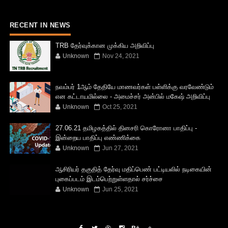
RECENT IN NEWS
TRB தேர்வுக்கான முக்கிய அறிவிப்பு
Unknown
Nov 24, 2021
நவம்பர் 1ஆம் தேதியே மாணவர்கள் பள்ளிக்கு வரவேண்டும்
என கட்டாயமில்லை - அமைச்சர் அன்பில் மகேஷ் அறிவிப்பு
Unknown
Oct 25, 2021
27.06.21 தமிழகத்தில் தினசரி கொரோனா பாதிப்பு -
இன்றைய பாதிப்பு எண்ணிக்கை
Unknown
Jun 27, 2021
ஆசிரியர் தகுதித் தேர்வு மதிப்பெண் பட்டியலில் நடிகையின்
புகைப்படம் இடம்பெற்றுள்ளதால் சர்ச்சை
Unknown
Jun 25, 2021