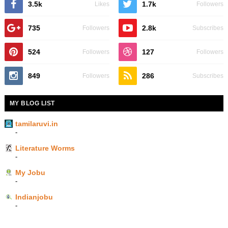
3.5k
1.7k
Likes
Followers
735
2.8k
Followers
Subscribes
524
127
Followers
Followers
849
286
Followers
Subscribes
MY BLOG LIST
tamilaruvi.in
-
Literature Worms
-
My Jobu
-
Indianjobu
-